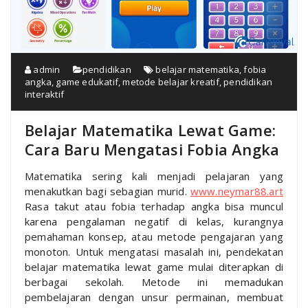
admin
pendidikan
belajar matematika
,
fobia
angka
,
game edukatif
,
metode belajar kreatif
,
pendidikan
interaktif
Belajar Matematika Lewat Game:
Cara Baru Mengatasi Fobia Angka
Matematika sering kali menjadi pelajaran yang
menakutkan bagi sebagian murid.
www.neymar88.art
Rasa takut atau fobia terhadap angka bisa muncul
karena pengalaman negatif di kelas, kurangnya
pemahaman konsep, atau metode pengajaran yang
monoton. Untuk mengatasi masalah ini, pendekatan
belajar matematika lewat game mulai diterapkan di
berbagai sekolah. Metode ini memadukan
pembelajaran dengan unsur permainan, membuat