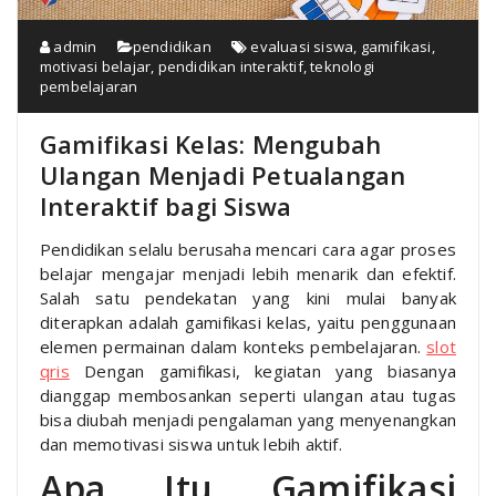
admin
pendidikan
evaluasi siswa
,
gamifikasi
,
motivasi belajar
,
pendidikan interaktif
,
teknologi
pembelajaran
Gamifikasi Kelas: Mengubah
Ulangan Menjadi Petualangan
Interaktif bagi Siswa
Pendidikan selalu berusaha mencari cara agar proses
belajar mengajar menjadi lebih menarik dan efektif.
Salah satu pendekatan yang kini mulai banyak
diterapkan adalah gamifikasi kelas, yaitu penggunaan
elemen permainan dalam konteks pembelajaran.
slot
qris
Dengan gamifikasi, kegiatan yang biasanya
dianggap membosankan seperti ulangan atau tugas
bisa diubah menjadi pengalaman yang menyenangkan
dan memotivasi siswa untuk lebih aktif.
Apa Itu Gamifikasi