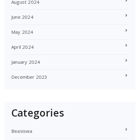
August 2024
June 2024
May 2024
April 2024
January 2024
December 2023
Categories
Beasiswa