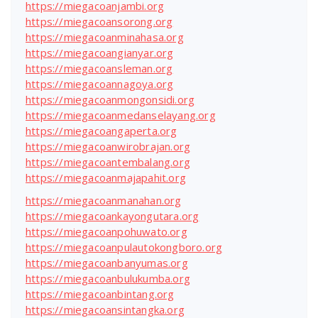
https://miegacoanjambi.org
https://miegacoansorong.org
https://miegacoanminahasa.org
https://miegacoangianyar.org
https://miegacoansleman.org
https://miegacoannagoya.org
https://miegacoanmongonsidi.org
https://miegacoanmedanselayang.org
https://miegacoangaperta.org
https://miegacoanwirobrajan.org
https://miegacoantembalang.org
https://miegacoanmajapahit.org
https://miegacoanmanahan.org
https://miegacoankayongutara.org
https://miegacoanpohuwato.org
https://miegacoanpulautokongboro.org
https://miegacoanbanyumas.org
https://miegacoanbulukumba.org
https://miegacoanbintang.org
https://miegacoansintangka.org