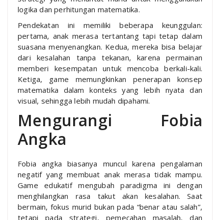
logika dan perhitungan matematika.
Pendekatan ini memiliki beberapa keunggulan:
pertama, anak merasa tertantang tapi tetap dalam
suasana menyenangkan. Kedua, mereka bisa belajar
dari kesalahan tanpa tekanan, karena permainan
memberi kesempatan untuk mencoba berkali-kali.
Ketiga, game memungkinkan penerapan konsep
matematika dalam konteks yang lebih nyata dan
visual, sehingga lebih mudah dipahami.
Mengurangi Fobia
Angka
Fobia angka biasanya muncul karena pengalaman
negatif yang membuat anak merasa tidak mampu.
Game edukatif mengubah paradigma ini dengan
menghilangkan rasa takut akan kesalahan. Saat
bermain, fokus murid bukan pada “benar atau salah”,
tetapi pada strategi, pemecahan masalah, dan