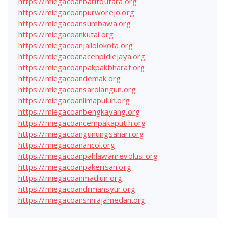
https://miegacoanbaritoutara.org
https://miegacoanpurworejo.org
https://miegacoansumbawa.org
https://miegacoankutai.org
https://miegacoanjailolokota.org
https://miegacoanacehpidiejaya.org
https://miegacoanpakpakbharat.org
https://miegacoandemak.org
https://miegacoansarolangun.org
https://miegacoanlimapuluh.org
https://miegacoanbengkayang.org
https://miegacoancempakaputih.org
https://miegacoangunungsahari.org
https://miegacoanancol.org
https://miegacoanpahlawanrevolusi.org
https://miegacoanpakerisan.org
https://miegacoanmadiun.org
https://miegacoandrmansyur.org
https://miegacoansmrajamedan.org