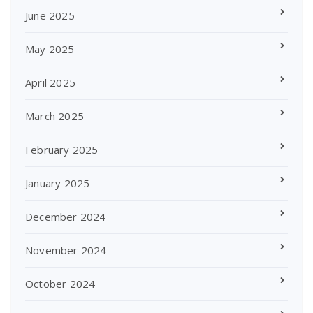
June 2025
May 2025
April 2025
March 2025
February 2025
January 2025
December 2024
November 2024
October 2024