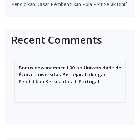
Pendidikan Dasar Pembentukan Pola Pikir Sejak Dini
Recent Comments
Bonus new member 100
on
Universidade de
Évora: Universitas Bersejarah dengan
Pendidikan Berkualitas di Portugal